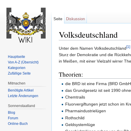
Seite
Diskussion
Volksdeutschland
Wechseln zu:
Navigation
,
Suche
[1]
Unter dem Namen Volksdeutschland
Sturz der Demokratie und die Rückkeh
Hauptseite
in Meißen, mit einer Vielzahl wirrer T
Von A-Z (Übersicht)
Kategorien
Theorien:
Zufällige Seite
die BRD ist eine Firma (BRD GmbH
Mitmachen
das Grundgesetz ist seit 1990 ohn
Benötigte Artikel
Letzte Änderungen
Chemtrails
Fluorvergiftungen jetzt schon im K
Sonnenstaatland
Pharmaindustrielügen
Blog
Rothschild
Forum
Online-Buch
Geldsystemlüge