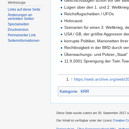
Geschichtslügen schon vor der Bibe
Werkzeuge
Lügen über den 1. und 2. Weltkrieg
Links auf diese Seite
Reichsflugscheiben / UFOs
Änderungen an
verlinkten Seiten
Holocaust
Spezialseiten
Szenarien für einen 3. Weltkrieg, d
Druckversion
USA / GB, der größte Aggressor de
Permanenter Link
korrupte Politiker, Marionetten ihrer
Seiten­informationen
Rechtlosigkeit in der BRD durch ve
Überwachungs- und Polizei-„Staat"
11.9.2001 Sprengung der Twin To
↑
https://web.archive.org/web/
Kategorie
:
KRR
Diese Seite wurde zuletzt am 30. September 2017 u
Der Inhalt ist verfügbar unter der Lizenz
Creative C