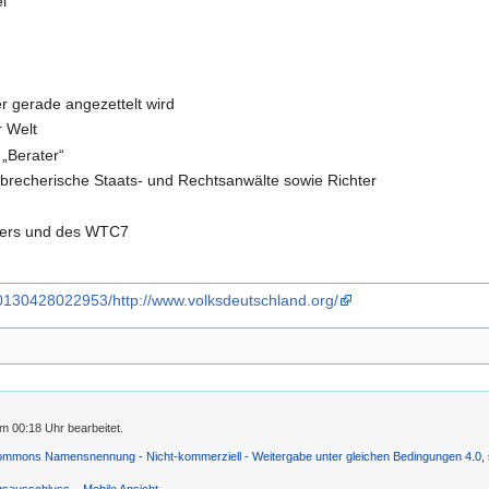
l
er gerade angezettelt wird
r Welt
 „Berater“
rbrecherische Staats- und Rechtsanwälte sowie Richter
wers und des WTC7
20130428022953/http://www.volksdeutschland.org/
m 00:18 Uhr bearbeitet.
ommons Namensnennung - Nicht-kommerziell - Weitergabe unter gleichen Bedingungen 4.0
,