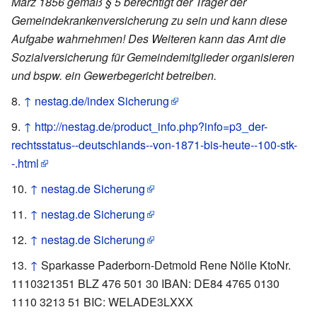
März 1856 gemäß § 5 berechtigt der Träger der
Gemeindekrankenversi­cherung zu sein und kann diese
Aufgabe wahrnehmen! Des Weiteren kann das Amt die
Sozialversicherung für Gemeindemitglieder organisieren
und bspw. ein Gewerbegericht betreiben.
↑
nestag.de/index Sicherung
↑
http://nestag.de/product_info.php?info=p3_der-
rechtsstatus--deutschlands--von-1871-bis-heute--100-stk-
-.html
↑
nestag.de Sicherung
↑
nestag.de Sicherung
↑
nestag.de Sicherung
↑
Sparkasse Paderborn-Detmold Rene Nölle KtoNr.
1110321351 BLZ 476 501 30 IBAN: DE84 4765 0130
1110 3213 51 BIC: WELADE3LXXX