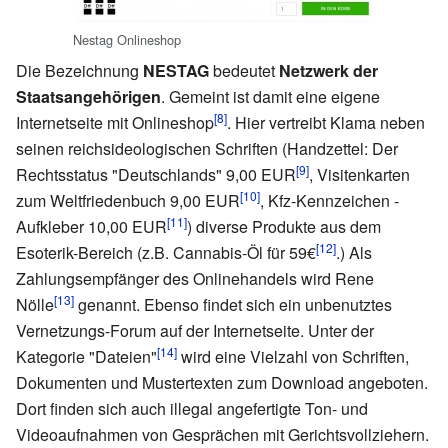
Nestag Onlineshop
Die Bezeichnung
NESTAG
bedeutet
Netzwerk der
Staatsangehörigen
. Gemeint ist damit eine eigene
[8]
Internetseite mit Onlineshop
. Hier vertreibt Klama neben
seinen reichsideologischen Schriften (Handzettel: Der
[9]
Rechtsstatus "Deutschlands" 9,00 EUR
, Visitenkarten
[10]
zum Weltfriedenbuch 9,00 EUR
, Kfz-Kennzeichen -
[11]
Aufkleber 10,00 EUR
) diverse Produkte aus dem
[12]
Esoterik-Bereich (z.B. Cannabis-Öl für 59€
.) Als
Zahlungsempfänger des Onlinehandels wird Rene
[13]
Nölle
genannt. Ebenso findet sich ein unbenutztes
Vernetzungs-Forum auf der Internetseite. Unter der
[14]
Kategorie "Dateien"
wird eine Vielzahl von Schriften,
Dokumenten und Mustertexten zum Download angeboten.
Dort finden sich auch illegal angefertigte Ton- und
Videoaufnahmen von Gesprächen mit Gerichtsvollziehern.