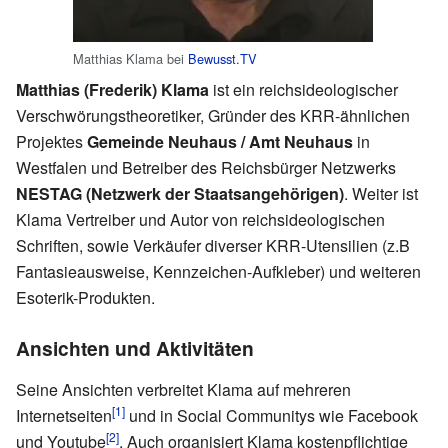
Matthias Klama bei
Bewusst.TV
Matthias (Frederik) Klama
ist ein reichsideologischer
Verschwörungstheoretiker, Gründer des KRR-ähnlichen
Projektes
Gemeinde Neuhaus / Amt Neuhaus
in
Westfalen und Betreiber des Reichsbürger Netzwerks
NESTAG (Netzwerk der Staatsangehörigen)
. Weiter ist
Klama Vertreiber und Autor von reichsideologischen
Schriften, sowie Verkäufer diverser KRR-Utensilien (z.B
Fantasieausweise, Kennzeichen-Aufkleber) und weiteren
Esoterik-Produkten.
Ansichten und Aktivitäten
Seine Ansichten verbreitet Klama auf mehreren
[1]
Internetseiten
und in Social Communitys wie Facebook
[2]
und Youtube
. Auch organisiert Klama kostenpflichtige