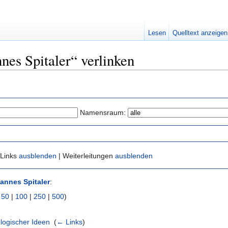
Lesen
Quelltext anzeigen
nnes Spitaler“ verlinken
Namensraum:
 Links
ausblenden
| Weiterleitungen
ausblenden
annes Spitaler
:
|
50
|
100
|
250
|
500
)
ologischer Ideen
‎
(
← Links
)