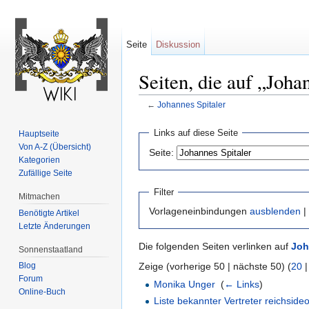
Seite
Diskussion
Seiten, die auf „Joha
←
Johannes Spitaler
Wechseln zu:
Navigation
,
Suche
Links auf diese Seite
Hauptseite
Von A-Z (Übersicht)
Seite:
Kategorien
Zufällige Seite
Filter
Mitmachen
Vorlageneinbindungen
ausblenden
|
Benötigte Artikel
Letzte Änderungen
Die folgenden Seiten verlinken auf
Joh
Sonnenstaatland
Zeige (vorherige 50 | nächste 50) (
20
Blog
Forum
Monika Unger
‎
(
← Links
)
Online-Buch
Liste bekannter Vertreter reichside