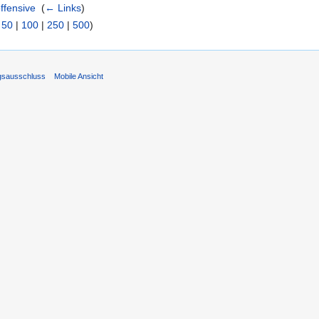
ffensive
‎
(
← Links
)
|
50
|
100
|
250
|
500
)
gsausschluss
Mobile Ansicht