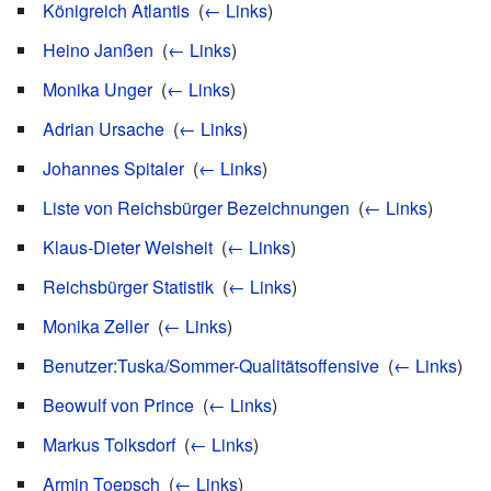
Königreich Atlantis
‎
(
← Links
)
Heino Janßen
‎
(
← Links
)
Monika Unger
‎
(
← Links
)
Adrian Ursache
‎
(
← Links
)
Johannes Spitaler
‎
(
← Links
)
Liste von Reichsbürger Bezeichnungen
‎
(
← Links
)
Klaus-Dieter Weisheit
‎
(
← Links
)
Reichsbürger Statistik
‎
(
← Links
)
Monika Zeller
‎
(
← Links
)
Benutzer:Tuska/Sommer-Qualitätsoffensive
‎
(
← Links
)
Beowulf von Prince
‎
(
← Links
)
Markus Tolksdorf
‎
(
← Links
)
Armin Toepsch
‎
(
← Links
)