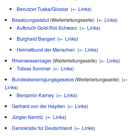
Benutzer:Tuska/Glossar
‎
(
← Links
)
Besatzungsstatut
(Weiterleitungsseite) ‎
(
← Links
)
Aufbruch Gold-Rot-Schwarz
‎
(
← Links
)
Burghard Bangert
‎
(
← Links
)
Heimatbund der Menschen
‎
(
← Links
)
Rheinwiesenlager
(Weiterleitungsseite) ‎
(
← Links
)
Tobias Sommer
‎
(
← Links
)
Bundesbereinigungsgesetze
(Weiterleitungsseite) ‎
(
←
Links
)
Benjamin Karney
‎
(
← Links
)
Gerhard von der Heyden
‎
(
← Links
)
Jürgen Nemitz
‎
(
← Links
)
Demokratie für Deutschland
‎
(
← Links
)