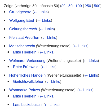
Zeige (vorherige 50 | nächste 50) (
20
|
50
|
100
|
250
|
500
)
Grundgesetz
‎
(
← Links
)
Wolfgang Ebel
‎
(
← Links
)
Geltungsbereich
‎
(
← Links
)
Freistaat Preußen
‎
(
← Links
)
Menschenrecht
(Weiterleitungsseite) ‎
(
← Links
)
Mike Heerlein
‎
(
← Links
)
Weimarer Verfassung
(Weiterleitungsseite) ‎
(
← Links
)
Peter Frühwald
‎
(
← Links
)
Hoheitliches Handeln
(Weiterleitungsseite) ‎
(
← Links
)
Gerichtsvollzieher
‎
(
← Links
)
Wortmarke Polizei
(Weiterleitungsseite) ‎
(
← Links
)
Mike Heerlein
‎
(
← Links
)
Lars Leckebusch
‎
(
← Links
)